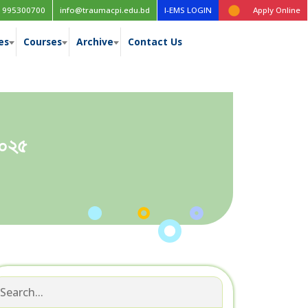
1995300700
info@traumacpi.edu.bd
I-EMS LOGIN
Apply Online
es
Courses
Archive
Contact Us
২০২৫