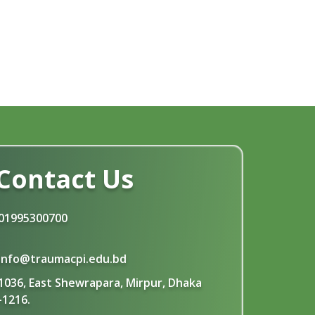
সংশোধিত জানুয়ারী-২০২৬ সেমিষ্টার ফাইল পরীক্ষার
15
রুটিন প্রকাশ
Jan
Read More
জুলাই গণ-অভ্যুত্থান দিবস উপলেক্ষ্য ছুটির
4
নোটিশ
Aug
Read More
Contact Us
01995300700
info@traumacpi.edu.bd
1036, East Shewrapara, Mirpur, Dhaka
-1216.