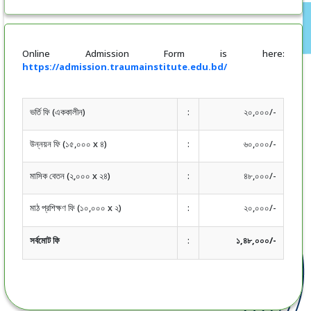
Online Admission Form is here:
https://admission.traumainstitute.edu.bd/
ভর্তি ফি (এককালীন)
:
২০,০০০/-
উন্নয়ন ফি (১৫,০০০ x ৪)
:
৬০,০০০/-
মাসিক বেতন (২,০০০ x ২৪)
:
৪৮,০০০/-
মাঠ প্রশিক্ষণ ফি (১০,০০০ x ২)
:
২০,০০০/-
সর্বমোট ফি
:
১,৪৮,০০০/-