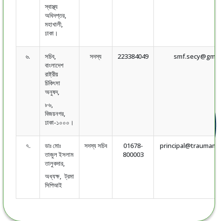
স্বাস্থ্য
অধিদপ্তর,
মহাখালী,
ঢাকা।
৬.
সচিব,
সদস্য
223384049
smf.secy@gmai
বাংলাদেশ
রাষ্ট্রীয়
চিকিৎসা
অনুষদ,
৮৬,
বিজয়নগর,
ঢাকা-১০০০।
৭.
ডাঃ মোঃ
সদস্য সচিব
01678-
principal@traumama
তাজুল ইসলাম
800003
তালুকদার,
অধ্যক্ষ, ট্রমা
সিপিআই