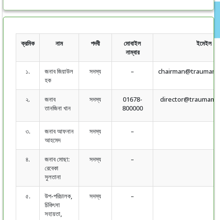
ক্রমিক
নাম
পদবী
মোবাইল
ইমেইল
নাম্বার
১.
জনাব জিয়াউল
সদস্য
–
chairman@traumama
হক
২.
জনাব
সদস্য
01678-
director@traumama
তানজিনা খান
800000
৩.
জনাব আফনান
সদস্য
–
আহমেদ
৪.
জনাব মোছা:
সদস্য
–
রেবেকা
সুলতানা
৫.
উপ-পরিচালক,
সদস্য
–
চিকিৎসা
সহায়তা,