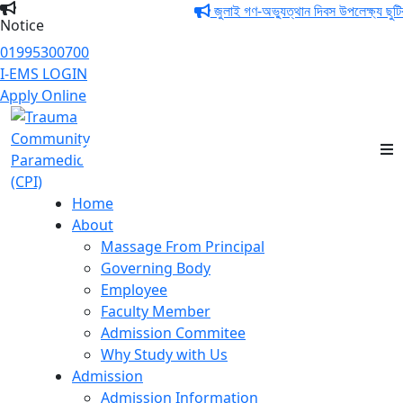
জুলাই গণ-অভ্যুত্থান দিবস উপলেক্ষ্য ছুটির 
Notice
01995300700
I-EMS LOGIN
Apply Online
Trauma Community
Paramedic (CPI)
Home
About
Massage From Principal
Governing Body
Employee
Faculty Member
Admission Commitee
Why Study with Us
Admission
Admission Information