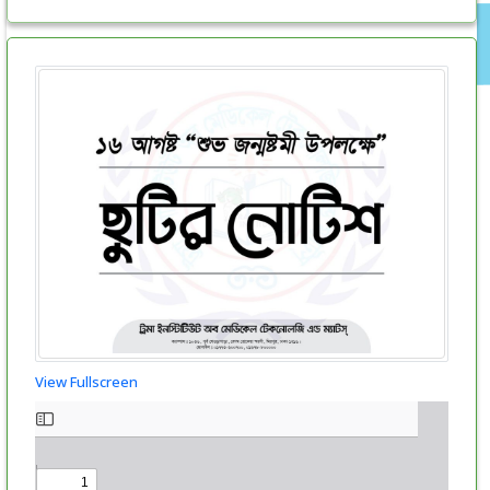
View Fullscreen
Skip
to
PDF
content