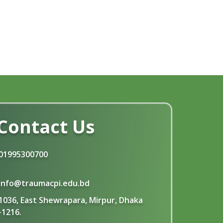
সংশোধিত জানুয়ারী-২০২৬ সেমিষ্টার ফাইল পরীক্ষার
15
রুটিন প্রকাশ
Jan
Read More
জুলাই গণ-অভ্যুত্থান দিবস উপলেক্ষ্য ছুটির
4
নোটিশ
Aug
Read More
Contact Us
01995300700
info@traumacpi.edu.bd
1036, East Shewrapara, Mirpur, Dhaka
-1216.