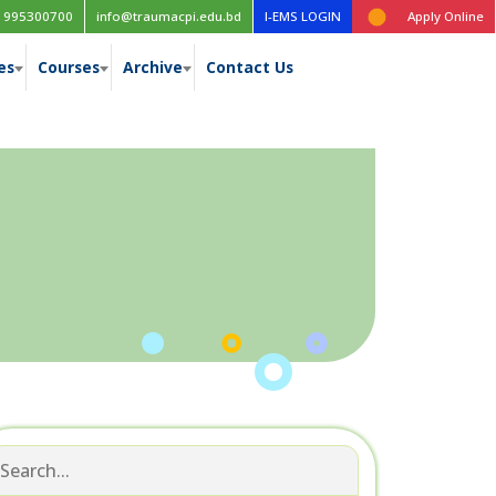
1995300700
info@traumacpi.edu.bd
I-EMS LOGIN
Apply Online
es
Courses
Archive
Contact Us