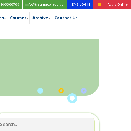
1995300700
info@traumacpi.edu.bd
I-EMS LOGIN
Apply Online
es
Courses
Archive
Contact Us