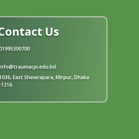
সংশোধিত জানুয়ারী-২০২৬ সেমিষ্টার ফাইল পরীক্ষার
15
রুটিন প্রকাশ
Contact Us
Jan
Read More
01995300700
জুলাই গণ-অভ্যুত্থান দিবস উপলেক্ষ্য ছুটির
4
নোটিশ
Aug
info@traumacpi.edu.bd
Read More
1036, East Shewrapara, Mirpur, Dhaka
-1216.